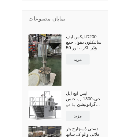
نمایاں مصنوعات
ایکس ایف-D200
سائیکلون دھول جمع
کرنے اور 50L پاؤڈر
کلیکشن ٹینک اور
کراس کارٹ کے
مزید
ساتھ دوبارہ
استعمال کے لیے اپنی
مرضی کے مطابق
بنایا گیا
ایس ایچ ایل
جی-1300 ہم جنس
گرانولیشن ہائی
شیئر مکسر
گرانولیٹر موثر
مزید
صلاحیت 1300L
دستی ڈسچارج بٹر
فلائی والو کے ساتھ