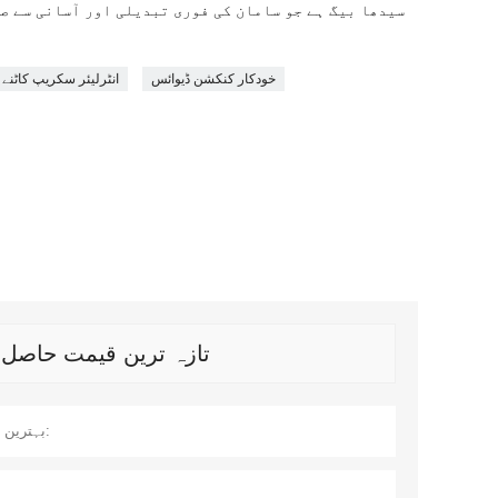
خودکار کنکشن ڈیوائس
انٹرلیئر سکریپ کاٹنے ک
تازہ ترین قیمت حاصل کریں؟ ہ