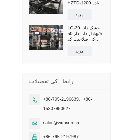
HZTD-1200 زیادہ
سے زیادہ ورکنگ
والیوم 960L
مزید
LG-30 خشک دانے
دار دانے دار 50kg/h
کی صلاحیت کے
ساتھ بند پیداوار لائن
مزید
رابطہ کی تفصیلات
+86-795-2196639、+86-

15207950627
sales@wonsen.cn

+86-795-2197987
