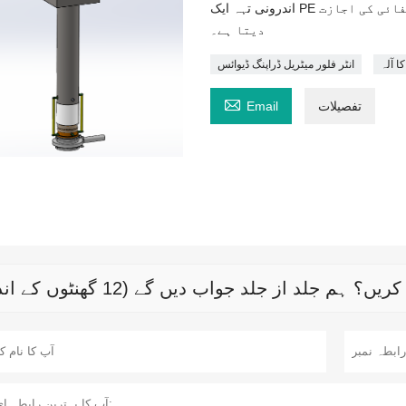
اندرونی تہہ ایک PE سیدھا بیگ ہے جو سامان کی فوری تبدیلی اور آسانی سے صفائی کی اجازت
دیتا ہے۔
ا آلہ
انٹر فلور میٹریل ڈراپنگ ڈیوائس

تفصیلات
Email
م جلد از جلد جواب دیں گے (12 گھنٹوں کے اندر)