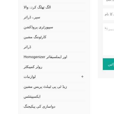
الگ تھلگ کرنے والا
سپرے ڈرائر
سپپوزٹری پروڈکشن
کارٹوننگ مشین
ڈرائر
Homogenizer اور ایملسیفائر
ئیں
رولر کمپیکٹر
+
لوازمات
زیڈ ٹی پی ٹیبلٹ پریس مشین
ایکسپیئنٹس
دواسازی کی پیکیجنگ