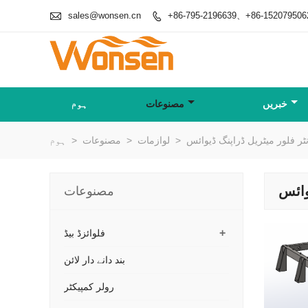

sales@wonsen.cn
+86-795-2196639、+86-152079506

خبریں
مصنوعات
ہوم
ٹر فلور میٹریل ڈراپنگ ڈیوائس
>
لوازمات
>
مصنوعات
>
ہوم
وائس
مصنوعات
+
فلوائزڈ بیڈ
بند دانے دار لائن
رولر کمپیکٹر