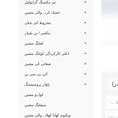
+
تیز مکسنگ گرانولیٹر
+
خشک کرنے والی مشین
+
مخروط کی چکی
+
مکسر / بن بلینڈر
+
لفٹنگ مشین
+
اعلی کارکردگی کوٹنگ مشین
+
صفائی کی مشین
+
آئی بی سی بن
+
پاؤڈر پروسیسنگ
کولہو مشین
سیفٹنگ مشین
ویکیوم کھانا کھلانے والی مشین