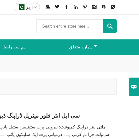









اردو

ہمارے متعلق
ہم سے رابطہ 

سی ایل انٹر فلور میٹریل ڈراپنگ ڈ
ملٹی لیئر ڈراپنگ کمپوننٹ: بیرونی پرت سٹینلیس سٹیل پائ
سہولت فراہم کرتی ہے۔ درمیانی پرت ایک سلیکون پائپ ہے 