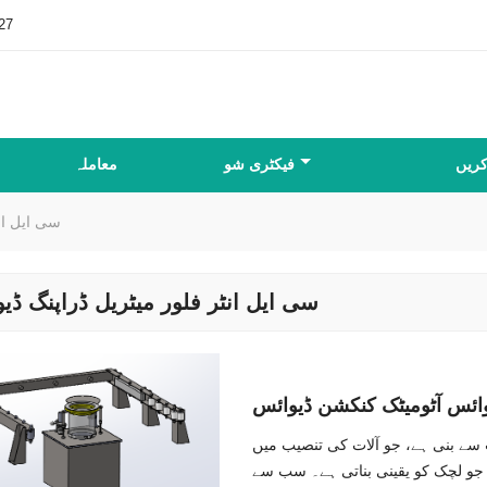
27
کریں
فیکٹری شو
معاملہ
سی ایل ان
سی ایل انٹر فلور میٹریل ڈراپنگ ڈی
یوائس آٹومیٹک کنکشن ڈیوائس
پ سے بنی ہے، جو آلات کی تنصیب میں
جو لچک کو یقینی بناتی ہے۔ سب سے