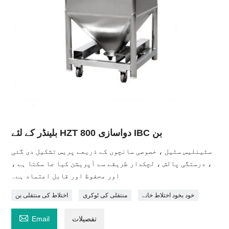
بلینڈر کے لئے HZT 800 دواسازی IBC بن
سٹینلیس سٹیل ، خصوصی سانچوں کے ذریعے پریس تشکیل دی گئی
، درستگی پالش ، لچکدار طریقے سے آپریشن کیا جا سکتا ہے ،
اور محفوظ اور قابل اعتماد ہے۔
خود بخود اختلاط خانے
منتقلی کی ٹوکری
اختلاط کی منتقلی بن

تفصیلات
Email