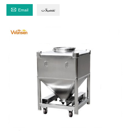

تفصیلات
Email