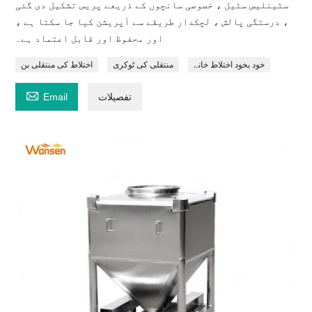
سٹینلیس سٹیل ، خصوصی سانچوں کے ذریعے پریس تشکیل دی گئی
، درستگی پالش ، لچکدار طریقے سے آپریشن کیا جا سکتا ہے ،
اور محفوظ اور قابل اعتماد ہے۔
خود بخود اختلاط خانے
منتقلی کی ٹوکری
اختلاط کی منتقلی بن

تفصیلات
Email