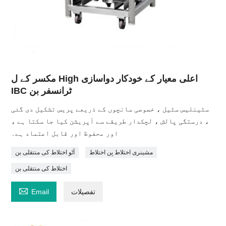
مکسر کے ل High اعلی معیار کے خودکار دواسازی
IBC ٹرانسفر بن
سٹینلیس سٹیل ، خصوصی سانچوں کے ذریعے پریس تشکیل دی گئی
، درستگی پالش ، لچکدار طریقے سے آپریشن کیا جا سکتا ہے ،
اور محفوظ اور قابل اعتماد ہے۔
مشینری اختلاط بِن اختلاط
آٹو اختلاط کی منتقلی بن
اختلاط کی منتقلی بن

تفصیلات
Email