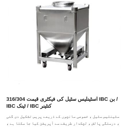
316/304 اسٹینلیس سٹیل کی فیکٹری قیمت IBC بن /
IBC ٹینک / IBC کنٹینر
سٹینلیس سٹیل ، خصوصی سانچوں کے ذریعے پریس تشکیل دی گئی
، درستگی پالش ، لچکدار طریقے سے آپریشن کیا جا سکتا ہے ،