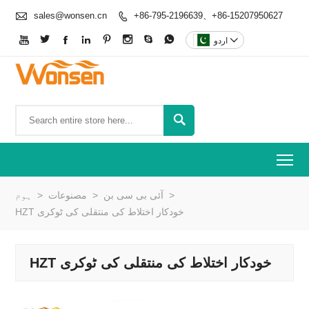

sales@wonsen.cn
+86-795-2196639、+86-15207950627










اردو

To
>
آئی بی سی بن
>
مصنوعات
>
ہوم
HZT خودکار اختلاط کی منتقلی کی ٹوکری
HZT خودکار اختلاط کی منتقلی کی ٹوکری