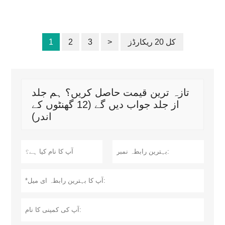
کل 20 ریکارڈز
>
3
2
1
تازہ ترین قیمت حاصل کریں؟ ہم جلد
از جلد جواب دیں گے (12 گھنٹوں کے
اندر)