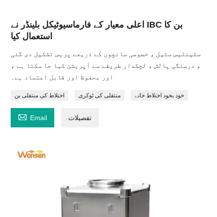
اعلی معیار کے فارماسیوٹیکل بلینڈر نے IBC بن کا
استعمال کیا
سٹینلیس سٹیل ، خصوصی سانچوں کے ذریعے پریس تشکیل دی گئی
، درستگی پالش ، لچکدار طریقے سے آپریشن کیا جا سکتا ہے ،
اور محفوظ اور قابل اعتماد ہے۔
خود بخود اختلاط خانے
منتقلی کی ٹوکری
اختلاط کی منتقلی بن

تفصیلات
Email