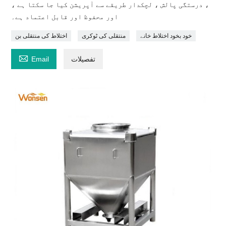
، درستگی پالش ، لچکدار طریقے سے آپریشن کیا جا سکتا ہے ،
اور محفوظ اور قابل اعتماد ہے۔
خود بخود اختلاط خانے
منتقلی کی ٹوکری
اختلاط کی منتقلی بن

تفصیلات
Email