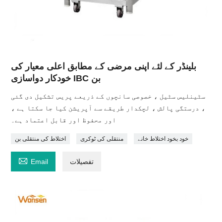
بلینڈر کے لئے اپنی مرضی کے مطابق اعلی معیار کی
خودکار دواسازی IBC بن
سٹینلیس سٹیل ، خصوصی سانچوں کے ذریعے پریس تشکیل دی گئی
، درستگی پالش ، لچکدار طریقے سے آپریشن کیا جا سکتا ہے ،
اور محفوظ اور قابل اعتماد ہے۔
خود بخود اختلاط خانے
منتقلی کی ٹوکری
اختلاط کی منتقلی بن

تفصیلات
Email