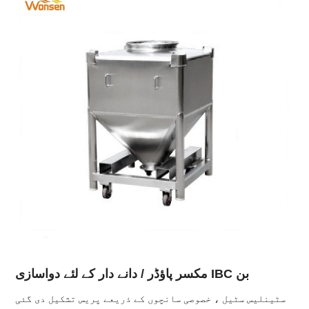
مکسر پاؤڈر / دانے دار کے لئے دواسازی IBC بن
سٹینلیس سٹیل ، خصوصی سانچوں کے ذریعے پریس تشکیل دی گئی