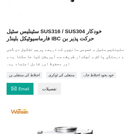
سٹینلیس سٹیل SUS316 / SUS304 خودکار
فارماسیوٹیکل بلینڈر IBC حرکت پذیر بن
سٹینلیس سٹیل ، خصوصی سانچوں کے ذریعے پریس تشکیل دی گئی
، درستگی پالش ، لچکدار طریقے سے آپریشن کیا جا سکتا ہے ،
اور محفوظ اور قابل اعتماد ہے۔
خود بخود اختلاط خانے
منتقلی کی ٹوکری
اختلاط کی منتقلی بن

تفصیلات
Email