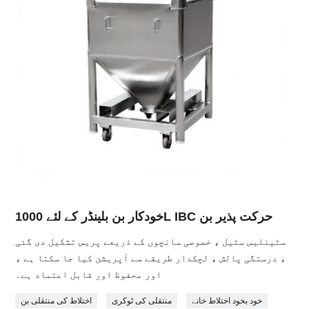
خودکار بن بلینڈر کے لئے 1000L IBC حرکت پذیر بن
سٹینلیس سٹیل ، خصوصی سانچوں کے ذریعے پریس تشکیل دی گئی
، درستگی پالش ، لچکدار طریقے سے آپریشن کیا جا سکتا ہے ،
اور محفوظ اور قابل اعتماد ہے۔
خود بخود اختلاط خانے
منتقلی کی ٹوکری
اختلاط کی منتقلی بن