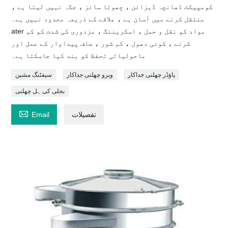
کومپیکٹ ڈھانچہ ڈیزائن ، چھوٹا سائز ، جگہ نہیں لیتا ہے ،
منتقل کرنے میں آسان ہے ، علاقے کے ذریعہ محدود نہیں ہے۔
ater مواد کو نقل و حمل ، اسکریننگ ، مزدوری کی شدت کو کم
کرنے ، کوئی دھول ، کم شور ، صاف پیداوار کے عمل اور
ماحولیاتی تحفظ کو بند کیا جاسکتا ہے۔
پاؤڈر چھلنی جداکار
وبرو چھلنی جداکار
سیفٹنگ مشین
بجلی کی ہل چھلنی

تفصیلات
Email