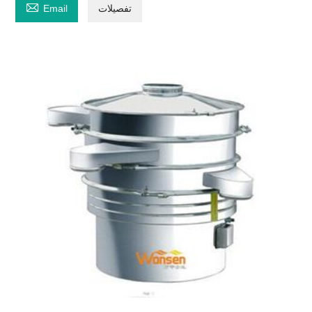

تفصیلات
Email