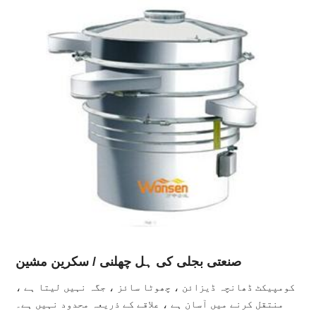
صنعتی بجلی کی ہل چھلنی / سکرین مشین
کومپیکٹ ڈھانچہ ڈیزائن ، چھوٹا سائز ، جگہ نہیں لیتا ہے ،
منتقل کرنے میں آسان ہے ، علاقے کے ذریعہ محدود نہیں ہے۔