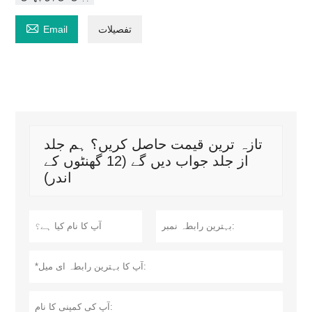

تفصیلات
Email
تازہ ترین قیمت حاصل کریں؟ ہم جلد
از جلد جواب دیں گے (12 گھنٹوں کے
اندر)