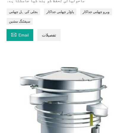
ماحولیاتی تحفظ کو بند کیا جاسکتا ہے۔
وبرو چھلنی جداکار
پاؤڈر چھلنی جداکار
بجلی کی ہل چھلنی
سیفٹنگ مشین

تفصیلات
Email