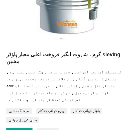
گرم ، شہوت انگیز فروخت اعلی معیار پاؤڈر sieving
مشین
کومپیکٹ ڈھانچہ ڈیزائن ، چھوٹا سائز ، جگہ نہیں لیتا ہے ،
منتقل کرنے میں آسان ہے ، علاقے کے ذریعہ محدود نہیں ہے۔
ater مواد کو نقل و حمل ، اسکریننگ ، مزدوری کی شدت کو کم
کرنے ، کوئی دھول ، کم شور ، صاف پیداوار کے عمل اور
ماحولیاتی تحفظ کو بند کیا جاسکتا ہے۔
پاؤڈر چھلنی جداکار
وبرو چھلنی جداکار
سیفٹنگ مشین
بجلی کی ہل چھلنی