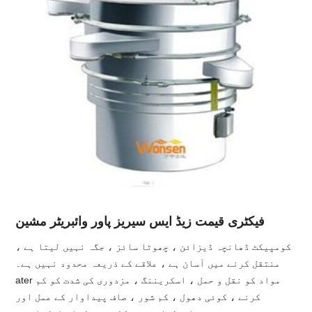
فیکٹری قیمت زیڈ ایس سیریز پاور وائبریٹر مشین
کومپیکٹ ڈھانچہ ڈیزائن ، چھوٹا سائز ، جگہ نہیں لیتا ہے ،
منتقل کرنے میں آسان ہے ، علاقے کے ذریعہ محدود نہیں ہے۔
ater مواد کو نقل و حمل ، اسکریننگ ، مزدوری کی شدت کو کم
کرنے ، کوئی دھول ، کم شور ، صاف پیداوار کے عمل اور