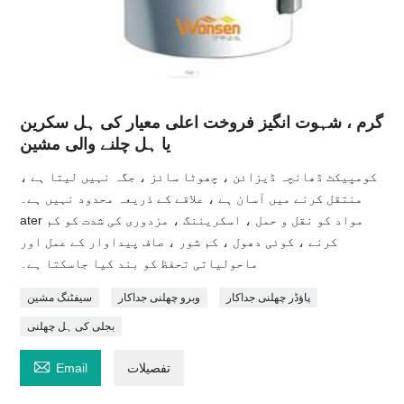
گرم ، شہوت انگیز فروخت اعلی معیار کی ہل سکرین
یا ہل چلنے والی مشین
کومپیکٹ ڈھانچہ ڈیزائن ، چھوٹا سائز ، جگہ نہیں لیتا ہے ،
منتقل کرنے میں آسان ہے ، علاقے کے ذریعہ محدود نہیں ہے۔
ater مواد کو نقل و حمل ، اسکریننگ ، مزدوری کی شدت کو کم
کرنے ، کوئی دھول ، کم شور ، صاف پیداوار کے عمل اور
ماحولیاتی تحفظ کو بند کیا جاسکتا ہے۔
پاؤڈر چھلنی جداکار
وبرو چھلنی جداکار
سیفٹنگ مشین
بجلی کی ہل چھلنی

تفصیلات
Email