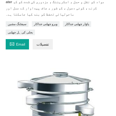
ater مواد کو نقل و حمل ، اسکریننگ ، مزدوری کی شدت کو کم
کرنے ، کوئی دھول ، کم شور ، صاف پیداوار کے عمل اور
ماحولیاتی تحفظ کو بند کیا جاسکتا ہے۔
پاؤڈر چھلنی جداکار
وبرو چھلنی جداکار
سیفٹنگ مشین
بجلی کی ہل چھلنی

تفصیلات
Email