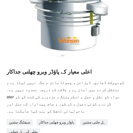
اعلی معیار کے پاؤڈر وبرو چھلنی جداکار
کومپیکٹ ڈھانچہ ڈیزائن ، چھوٹا سائز ، جگہ نہیں لیتا ہے ،
منتقل کرنے میں آسان ہے ، علاقے کے ذریعہ محدود نہیں ہے۔
ater مواد کو نقل و حمل ، اسکریننگ ، مزدوری کی شدت کو کم
کرنے ، کوئی دھول ، کم شور ، صاف پیداوار کے عمل اور
ماحولیاتی تحفظ کو بند کیا جاسکتا ہے۔
ہل چلنی مشین
پاؤڈر وبرو چھلنی جداکار
سیفٹنگ مشین
بجلی کی ہل چھلنی