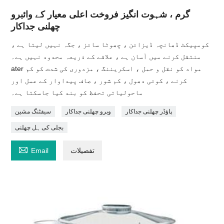
گرم ، شہوت انگیز فروخت اعلی معیار کے وائبرو
چھلنی جداکار
کومپیکٹ ڈھانچہ ڈیزائن ، چھوٹا سائز ، جگہ نہیں لیتا ہے ،
منتقل کرنے میں آسان ہے ، علاقے کے ذریعہ محدود نہیں ہے۔
ater مواد کو نقل و حمل ، اسکریننگ ، مزدوری کی شدت کو کم
کرنے ، کوئی دھول ، کم شور ، صاف پیداوار کے عمل اور
ماحولیاتی تحفظ کو بند کیا جاسکتا ہے۔
پاؤڈر چھلنی جداکار
وبرو چھلنی جداکار
سیفٹنگ مشین
بجلی کی ہل چھلنی

تفصیلات
Email