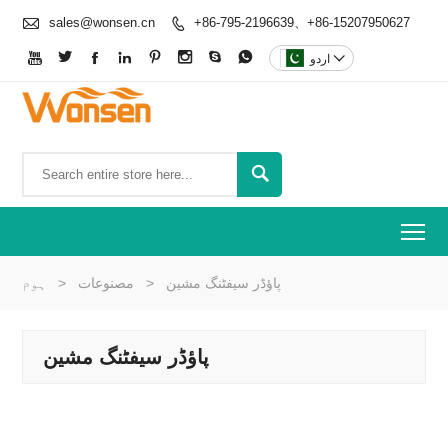

sales@wonsen.cn
+86-795-2196639、+86-15207950627










اردو

To
پاؤڈر سیفٹنگ مشین
>
مصنوعات
>
ہوم
پاؤڈر سیفٹنگ مشین