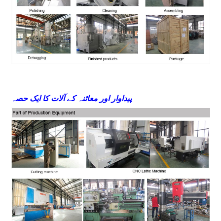
پیداوار اور معائنہ کے آلات کا ایک حصہ