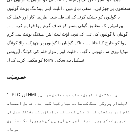
سطحوں پر چھڑکیں۔ منفی دباؤ میں ، انلیٹ ایئر ہینڈلنگ یونٹ گولیوں
یا گولیوں کو خشک کرنے کے لئے طے شدہ طریقہ کار اور عمل کے
پیرامیٹرز کے مطابق گولی بستر کو صاف گرم ہوا فراہم کرتا ہے۔
گولیاں یا گولیوں کی تہہ کے نیچے آؤٹ لیٹ ایئر ہینڈنگ یونٹ سے گرم
ہوا کو خارج کیا جاتا ہے ، تاکہ گولیاں یا گولیوں پر چھڑکنے والا کوٹنگ
میڈیا تیزی سے ٹھوس ، گھنے ، فلیٹ اور ہموار فلم کی کوٹنگ آپریشن
کو مکمل کرنے کے ل form تشکیل دے سکے۔
خصوصیات
1. PLC اور HMI پر مشتمل کنٹرول سسٹم کو معقول طور پر
لچکدار پروگرامنگ کے ساتھ تیار کیا گیا ہے ، قابل اعتماد
کام اور مستحکم کارکردگی کے ساتھ دواسازی کے مختلف عمل کی
ضروریات کو پورا کرنا اور جی ایم پی کی ضروریات کے مطابق
ہونا۔