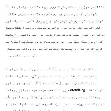
the.انتقالی موڑ پلیٹ مکسر کی کارروائی کے تحت ، گولیاں یا
گولیاں آسانی سے مڑیں اور کثرت سے تبادلہ کریں ، تاکہ
گولیاں یا گولیوں کی موجودگی اونچی پوزیشنوں سے گرنے اور
ٹکرانے سے ختم ہوجائے ، ٹوٹے ہوئے کناروں سے اجتناب کیا
جائے اور تیار مصنوعات کی شرح بڑھا ہوا ہے۔ ڈائیورژن پلیٹ
کی اوپری سطح تنگ ہے ، جو اس کی سطح پر ڈریسنگ کے آسنجن سے
گریز کرتی ہے ، ڈریسنگ کی بچت کرتی ہے اور دوائی کے معیار
کو بہتر بناتی ہے۔
3. مستقل دباؤ متغیر پیرسٹالٹک پمپ میں واپسی کے بہاؤ
پائپ کو منسوخ کردیا جاتا ہے۔ دباؤ کی تبدیلی کے ساتھ
رولر کی گردش رداس بدل جاتا ہے ، تاکہ آؤٹ پٹ پیسٹ اور
پیسٹ کا حجم خود بخود متوازن ہوجائے ، atomizing اثر مستحکم
ہوجاتا ہے ، سپرے سسٹم کو بہتر بنایا جاتا ہے ، اسپرے گن
کو روکنے سے بچ جاتا ہے ، ڈریسنگ بچ جاتی ہے۔ . اس کے علاوہ ،
بغیر کسی مردہ کونے کے صاف کرنا آسان ہے۔