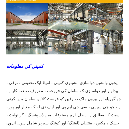
کمپنی کی معلومات
یچون وانشین دواسازی مشینری کمپنی ، لمیٹڈ ایک تحقیقی ، ترقی ،
پیداوار اور دواسازی کے سامان کی فروخت ، معروف صنعت کار ہے
جو گھریلو اور بیرون ملک صارفین کو فرسٹ کلاس سامان مہیا کرتی
ہے جو جی ایم پی ، سی جی ایم پی اور ایف ڈی اے کے معیار اور پورے
سیٹ کے مطابق ہے۔ حل. اہم مصنوعات میں ڈسپینسگ ، گرانولیٹ ،
خشک ، مکس ، منتقلی (لفٹنگ) اور کوٹنگ سیریز شامل ہیں۔ انہوں