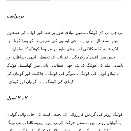
درخواست
بی جی بی-ڈی کوٹنگ مشین بنیادی طور پر طب اور کھانے کی صنعتوں
میں استعمال ہوتی ہے۔ جی ایم پی کی ضروریات کو پورا کرنا ، یہ
ایک قسم کا میکانکی اور برقی طور پر مربوط کوٹنگ کا سامان ہے
جس میں اعلی کارکردگی ، توانائی کے تحفظ ، اچھی حفاظت اور
نامیاتی فلم کی کوٹنگ کے لئے اچھی صفائی ، پانی میں گھلنشیل کوٹنگ
، ٹپکاو گولی کی کوٹنگ ، شوگر کی کوٹنگ ، چاکلیٹ اور گولیاں کی
کینڈی کی کوٹنگ ہے۔ گولیاں اور کینڈی۔
کام کا اصول
کوٹنگ رولر کی گردش کارروائی کے تحت ، لیپت کی جانے والی گولیاں
یا گولیاں رولر میں مستقل حرکت کرتی ہیں۔ پیریسٹالٹک پمپ ٹیپنگ
میڈیا کو اسپرے گن تک پہنچاتا ہے تاکہ ان کو گولیاں یا گولیوں کی