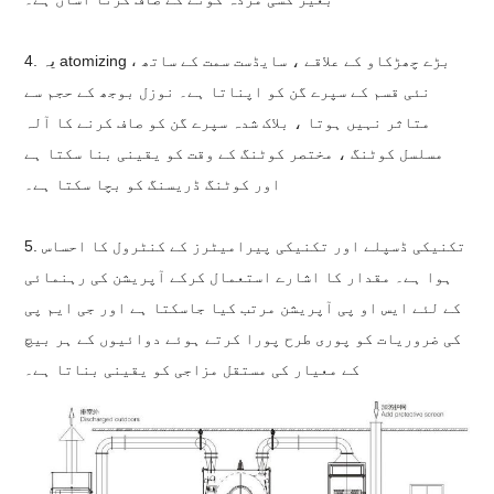
4. یہ atomizing ، بڑے چھڑکاو کے علاقے ، سایڈست سمت کے ساتھ
نئی قسم کے سپرے گن کو اپناتا ہے۔ نوزل بوجھ کے حجم سے
متاثر نہیں ہوتا ، بلاک شدہ سپرے گن کو صاف کرنے کا آلہ
مسلسل کوٹنگ ، مختصر کوٹنگ کے وقت کو یقینی بنا سکتا ہے
اور کوٹنگ ڈریسنگ کو بچا سکتا ہے۔
5. تکنیکی ڈسپلے اور تکنیکی پیرامیٹرز کے کنٹرول کا احساس
ہوا ہے۔ مقدار کا اشارے استعمال کرکے آپریشن کی رہنمائی
کے لئے ایس او پی آپریشن مرتب کیا جاسکتا ہے اور جی ایم پی
کی ضروریات کو پوری طرح پورا کرتے ہوئے دوائیوں کے ہر بیچ
کے معیار کی مستقل مزاجی کو یقینی بناتا ہے۔