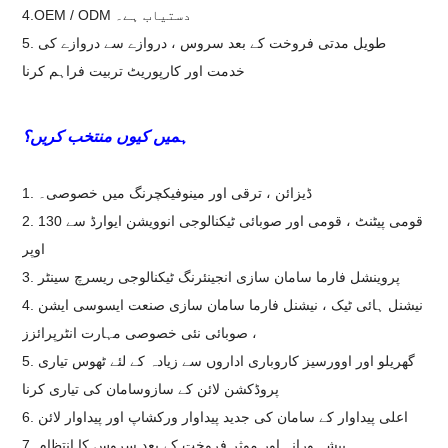
4.OEM / ODM دستیاب ہے۔
5. طویل مدتی فروخت کے بعد سروس ، دروازے سے دروازے کی
خدمت اور کارپوریٹ تربیت فراہم کرنا
ہمیں کیوں منتخب کریں؟
1. ڈیزائن ، ترقی اور مینوفیکچرنگ میں خصوصی۔
2. 130 قومی پیٹنٹ ، قومی اور صوبائی ٹیکنالوجی انوویشن ایوارڈ سے
اوپر
3. پروینشل فارما سامان سازی انجینئرنگ ٹیکنالوجی ریسرچ سینٹر
4. نیشنل ہائی ٹیک ، نیشنل فارما سامان سازی صنعت ایسوسی ایشن
، صوبائی نئی خصوصی مہارت انٹرپرائزز
5. گھریلو اور اوورسیز کاروباری اداروں سے زیادہ کے لئے ٹھوس تیاری
پروڈکشن لائن کے سازوسامان کی تیاری کرنا
6. اعلی پیداوار کے سامان کی جدید پیداوار ورکشاپ اور پیداوار لائن
7. پیشہ ورانہ اور موثر فروخت کے بعد سروس کا انتظام