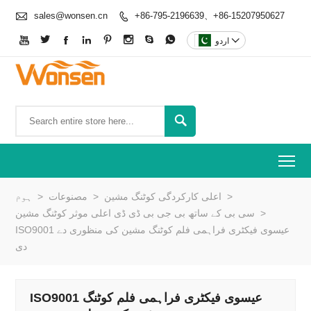

sales@wonsen.cn
+86-795-2196639、+86-15207950627










اردو

To
>
اعلی کارکردگی کوٹنگ مشین
>
مصنوعات
>
ہوم
>
سی بی کے ساتھ بی جی بی ڈی ڈی اعلی موثر کوٹنگ مشین
ISO9001 عیسوی فیکٹری فراہمی فلم کوٹنگ مشین کی منظوری دے
دی
ISO9001 عیسوی فیکٹری فراہمی فلم کوٹنگ