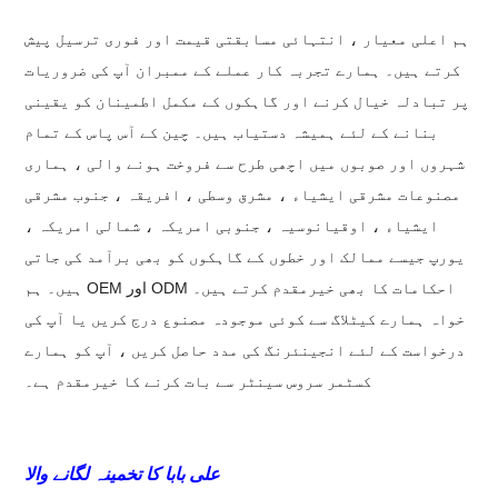
ہم اعلی معیار ، انتہائی مسابقتی قیمت اور فوری ترسیل پیش
کرتے ہیں۔ ہمارے تجربہ کار عملے کے ممبران آپ کی ضروریات
پر تبادلہ خیال کرنے اور گاہکوں کے مکمل اطمینان کو یقینی
بنانے کے لئے ہمیشہ دستیاب ہیں۔ چین کے آس پاس کے تمام
شہروں اور صوبوں میں اچھی طرح سے فروخت ہونے والی ، ہماری
مصنوعات مشرقی ایشیاء ، مشرق وسطی ، افریقہ ، جنوب مشرقی
ایشیاء ، اوقیانوسیہ ، جنوبی امریکہ ، شمالی امریکہ ،
یورپ جیسے ممالک اور خطوں کے گاہکوں کو بھی برآمد کی جاتی
ہیں۔ ہم OEM اور ODM احکامات کا بھی خیرمقدم کرتے ہیں۔
خواہ ہمارے کیٹلاگ سے کوئی موجودہ مصنوع درج کریں یا آپ کی
درخواست کے لئے انجینئرنگ کی مدد حاصل کریں ، آپ کو ہمارے
کسٹمر سروس سینٹر سے بات کرنے کا خیرمقدم ہے۔
علی بابا کا تخمینہ لگانے والا