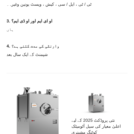
ٹی / ٹی ، ایل / سی ، کیش ، ویسٹ یونین وغیرہ۔
3. او ای ایم اور او ڈی ایم؟
ہاں
4. وارنٹی کی مدت کتنی ہے؟
شپمنٹ کے ایک سال بعد
نئی پروڈکٹ 2025 کے لیے
اعلیٰ معیار کی سیل آٹومیٹک
کوٹنگ مشینری