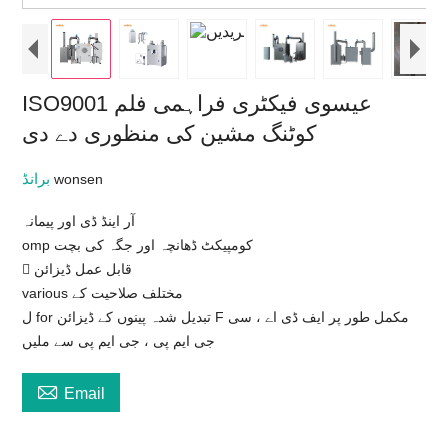
ISO9001 عیسوی فیکٹری فراہمی فلم
کوٹنگ مشین کی منظوری دے دی
برانڈ
wonsen
آر اینڈ ڈی اور پیمانہ
omp کومپیکٹ ڈھانچہ اور جگہ کی بچت
 قابل عمل ڈیزائن
various مختلف صلاحیت کے
ل for تبدیل شدہ پینوں کے ڈیزائن F مکمل طور پر ایف ڈی اے ، سی
جی ایم پی ، جی ایم پی سے ملیں

Email