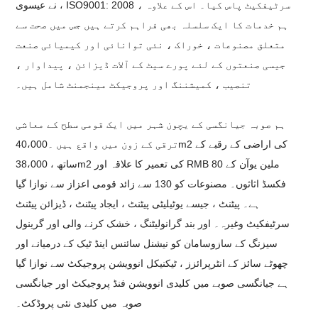
نے عیسوی ، ISO9001: 2008 سرٹیفکیٹ پاس کیا۔ اس کے علاوہ ،
ہم خدمات کا ایک سلسلہ بھی فراہم کرتے ہیں جس میں صحت سے
متعلق مصنوعات ، خوراک ، نئی توانائی اور کیمیائی صنعت
جیسی صنعتوں کے لئے پورے سیٹ کے آلات ڈیزائن ، پیداوار ،
تنصیب ، کمیشننگ اور پروجیکٹ مینجمنٹ شامل ہیں۔
ہم صوبہ جیانگسی کے یچون شہر میں ایک قومی سطح کے معاشی
ترقی کے زون میں واقع ہیں ۔40،000m2 کی اراضی کے رقبے کے
ساتھ ، 38،000m2 کی تعمیر کا علاقہ اور RMB 80 ملین یوآن کے
فکسڈ اثاثوں۔ مصنوعات کو 130 سے ​​زائد قومی اعزاز سے نوازا گیا
ہے۔ پیٹنٹ ، جیسے یوٹیلیٹی پیٹنٹ ، ایجاد پیٹنٹ ، ڈیزائن پیٹنٹ
سرٹیفکیٹ وغیرہ۔ اور بند گرانولیٹنگ ، خشک کرنے والی اور گرینول
سیزنگ کے سازوسامان کو نیشنل سائنس اینڈ ٹیک کے درمیانے اور
چھوٹے سائز کے انٹرپرائزز ، ٹیکنیکل انوویشن پروجیکٹ سے نوازا گیا
ہے جیانگسی صوبے میں کلیدی انوویشن فنڈ پروجیکٹ اور جیانگسی
صوبہ میں کلیدی نئی پروڈکٹ۔